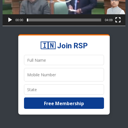
00:00
04:09
🇮🇳 Join RSP
Free Membership