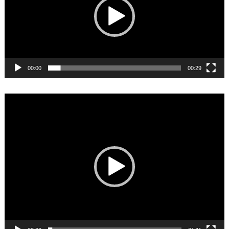
00:00
00:29
Video
Player