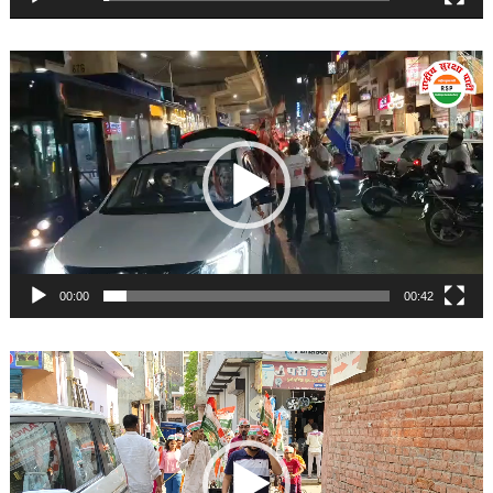
Video
Player
00:00
00:42
Video
Player