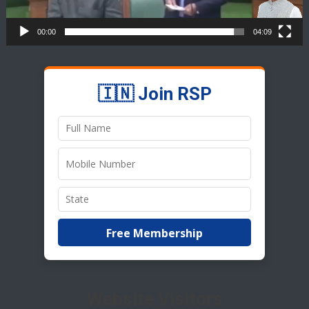
00:00
04:09
🇮🇳 Join RSP
Free Membership
Website Visitors