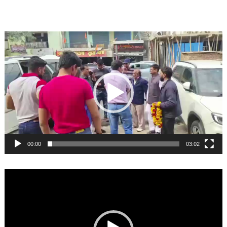
Video
Player
00:00
03:02
Video
Player