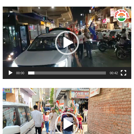
Video
Player
00:00
00:42
Video
Player