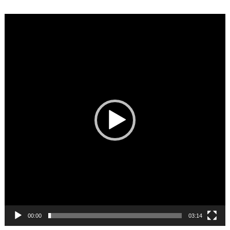
Video
Player
00:00
03:14