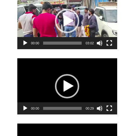
Player
00:00
03:02
Video
Player
00:00
00:29
Video
Player