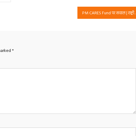
PM CARES Fund पर सवाल | राष्ट्रीय सुरक्षा पार्टी (RSP) की
 marked
*