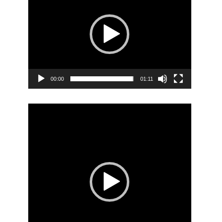
00:00
01:11
Video
Player