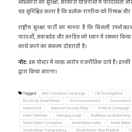
अधिकारों की सुरक्षा, सरकारी योजनाओं में पारदर्शिता और भ्र
यह सुनिश्चित करना है कि प्रत्येक नागरिक को निष्पक्ष और
राष्ट्रीय सुरक्षा पार्टी का मानना है कि बिजली उपभोक
पारदर्शी, जवाबदेह और जनहित को ध्यान में रखकर किया जान
कार्य करने का संकल्प दोहराती है।
नोट:
इस पोस्टर में व्यक्त आरोप राजनीतिक दावे हैं। इनकी 
द्वारा किया जाएगा।
Tagged
Anti Corruption Campaign
CBI Investigation
Electricity Smart Meter
Good Governance
Governance
Nation First
National Security Party
Political Campaign
Public Welfare
Ramanuj Singh
Rashtriya Suraksha Party
Smart Meter Corruption
Smart Meter India
Smart Meter 
Smart Meter Transparency
Smart Meter Uttar Pradesh
Tu