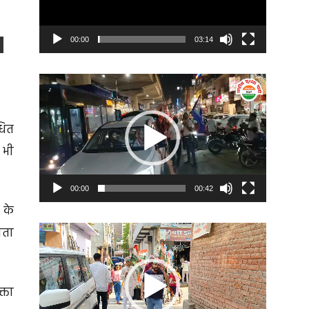
00:00
03:14
Video
Player
धित
 भी
00:00
00:42
 के
Video
ोता
Player
क्ता