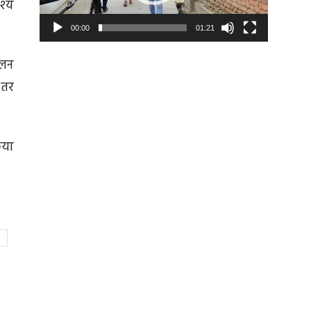
श्य
00:00
01:21
ालन
ंतर
िया