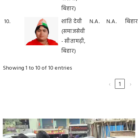
बिहार)
10.
शांति देवी
N.A.
N.A.
बिहार
(समाजसेवी
- सीतामढ़ी,
बिहार)
Showing 1 to 10 of 10 entries
‹
1
›
Video
Player