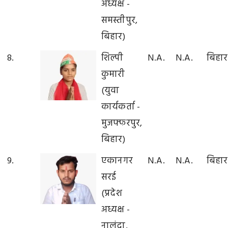
अध्यक्ष -
समस्तीपुर,
बिहार)
8.
शिल्पी
N.A.
N.A.
बिहार
कुमारी
(युवा
कार्यकर्ता -
मुजफ्फरपुर,
बिहार)
9.
एकानगर
N.A.
N.A.
बिहार
सरई
(प्रदेश
अध्यक्ष -
नालंदा,