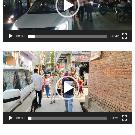
00:00
00:42
Video
Player
00:00
01:21