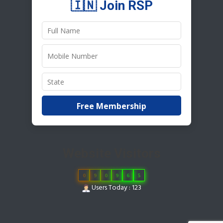
🇮🇳 Join RSP
Free Membership
Website Visitors
0
9
0
9
6
5
Users Today : 123