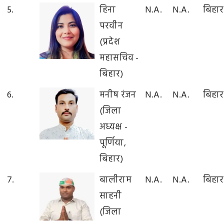
5.
हिना
N.A.
N.A.
बिहार
परवीन
(प्रदेश
महासचिव -
बिहार)
6.
मनीष रंजन
N.A.
N.A.
बिहार
(जिला
अध्यक्ष -
पूर्णिया,
बिहार)
7.
बालीराम
N.A.
N.A.
बिहार
साहनी
(जिला