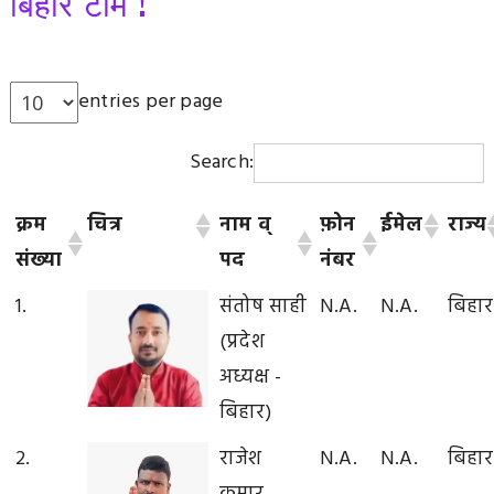
बिहार टीम !
entries per page
Search:
क्रम
चित्र
नाम व्
फ़ोन
ईमेल
राज्य
संख्या
पद
नंबर
1.
संतोष साही
N.A.
N.A.
बिहार
(प्रदेश
अध्यक्ष -
बिहार)
2.
राजेश
N.A.
N.A.
बिहार