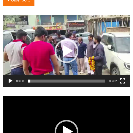
Older posts
navigation
Video
Player
00:00
03:02
Video
Player