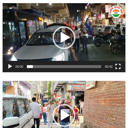
Video
Player
00:00
00:42
Video
Player