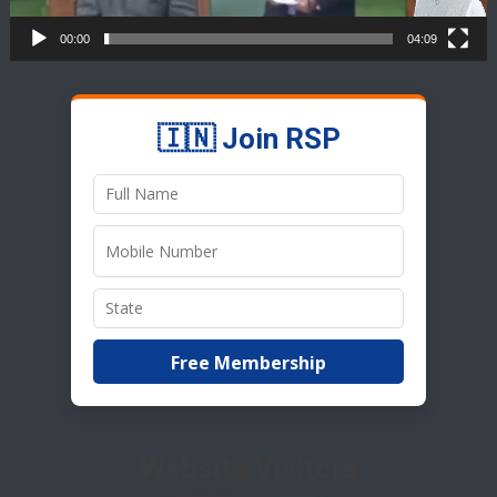
00:00
04:09
🇮🇳 Join RSP
Free Membership
Website Visitors