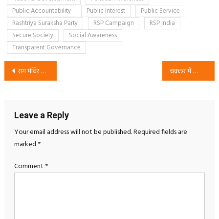
Public Accountability
Public Interest
Public Service
Rashtriya Suraksha Party
RSP Campaign
RSP India
Secure Society
Social Awareness
Transparent Governance
Post
राम मंदिर चोरी मामले पर निष्पक्ष जांच की मांग – राष्ट्रीय सुरक्षा पार्टी का जनहित संदेश
चक्कर में क्यों पड़ें, बेहतर विकल्प चुनें – राष्ट्रीय सुरक्षा पार्टी का जनजागरण संदेश
navigation
Leave a Reply
Your email address will not be published.
Required fields are
marked
*
Comment
*