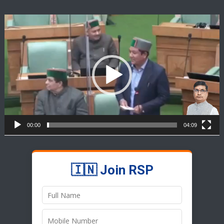
Video
Player
00:00
04:09
🇮🇳 Join RSP