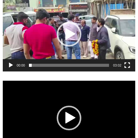
Video
Player
00:00
03:02
Video
Player