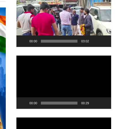
Player
00:00
03:02
Video
Player
00:00
00:29
Video
Player