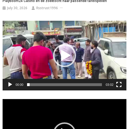
Playboom24 Casino en de zoektocht naar passende tafelspellen
July 30, 2026
Rsstrust1996
Video
Player
00:00
03:02
Video
Player