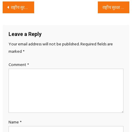
Post
राष्ट्रीय सुरक्षा पार्टी (RSP) का परिवर्तन अभियान | सुशासन, पारदर्शिता और जनहित का संकल्प Indian Politics.
राष्ट्रीय सुरक्षा पार्टी का बिहार अभियान: “बिहार में गरीबों का हिसाब लिया जाएगा” का संदेश Rsp Bihar
navigation
Leave a Reply
Your email address will not be published.
Required fields are
marked
*
Comment
*
Name
*