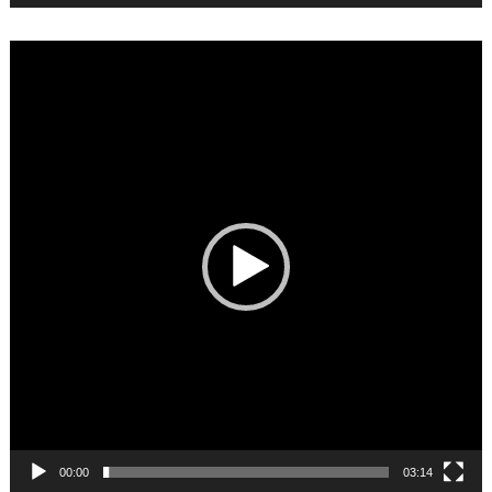
Video
Player
00:00
03:14