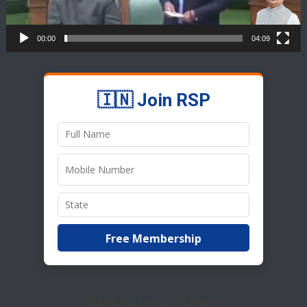
00:00
04:09
🇮🇳 Join RSP
Free Membership
Website Visitors