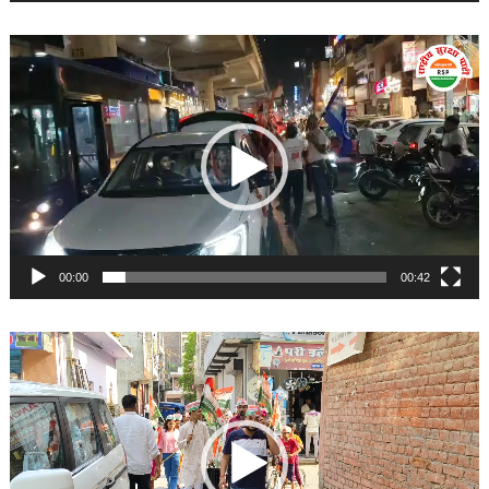
Video
Player
00:00
00:42
Video
Player