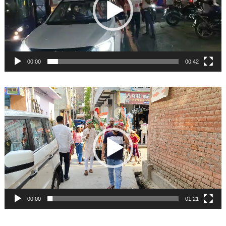
00:00
00:42
Video
Player
00:00
01:21