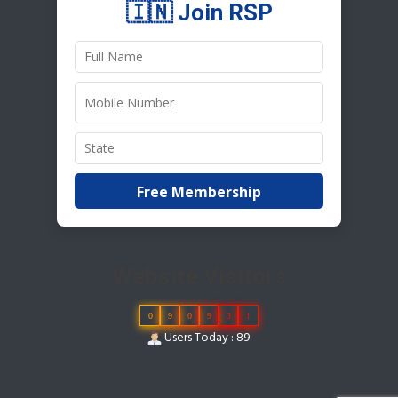
🇮🇳 Join RSP
Free Membership
Website Visitors
0
9
0
9
3
1
Users Today : 89