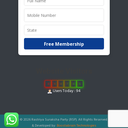
Free Membership
Website Visitors
0
9
0
7
0
5
Users Today : 94
Copyright © 2026 Rastriya Suraksha Party (RSP). All Rights Reserved.
|
Designed
& Developed by:
Boostabrain Technologies