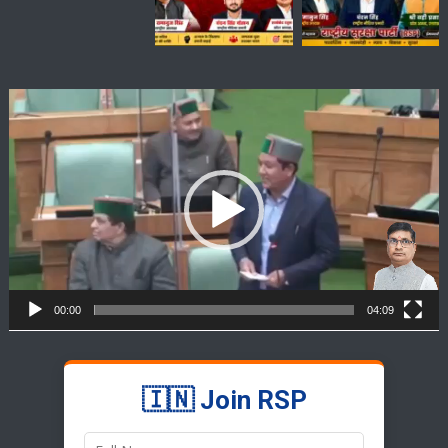
Video
Player
00:00
04:09
🇮🇳 Join RSP