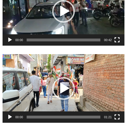
00:00
00:42
Video
Player
00:00
01:21