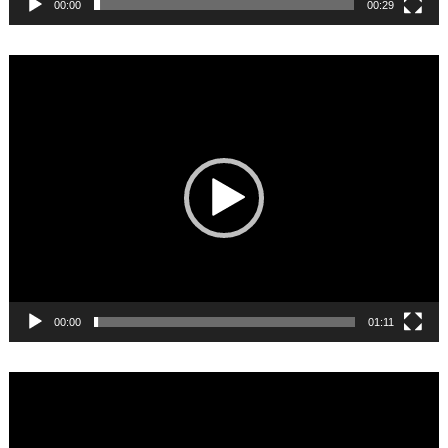
00:00
00:29
Video
Player
00:00
01:11
Video
Player