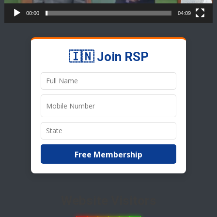
00:00
04:09
🇮🇳 Join RSP
Free Membership
Website Visitors