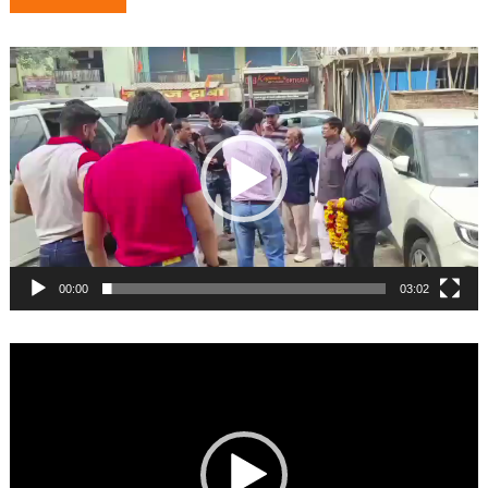
navigation
Video
Player
00:00
03:02
Video
Player