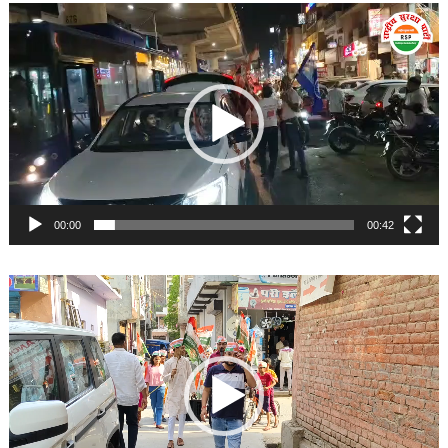
Video
Player
00:00
00:42
Video
Player