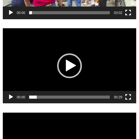
00:00
03:02
Video
Player
00:00
00:29
Video
Player