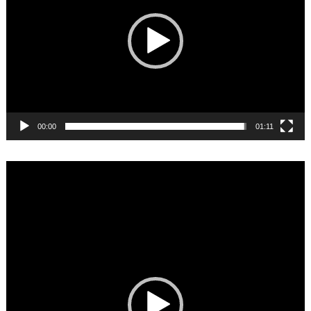
00:00
01:11
Video
Player