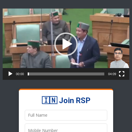
Video
Player
00:00
04:09
🇮🇳 Join RSP