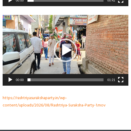
00:00
00:42
Video
Player
00:00
01:21
https://rashtriyasurakshaparty.in/wp-
content/uploads/2026/08/Rashtriya-Suraksha-Party-1.mov