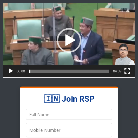
Video
Player
00:00
04:09
🇮🇳 Join RSP