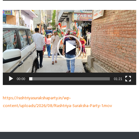
Video
Player
00:00
01:21
https://rashtriyasurakshaparty.in/wp-
content/uploads/2026/08/Rashtriya-Suraksha-Party-1.mov