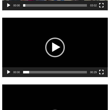
00:00
03:02
Video
Player
00:00
00:29
Video
Player