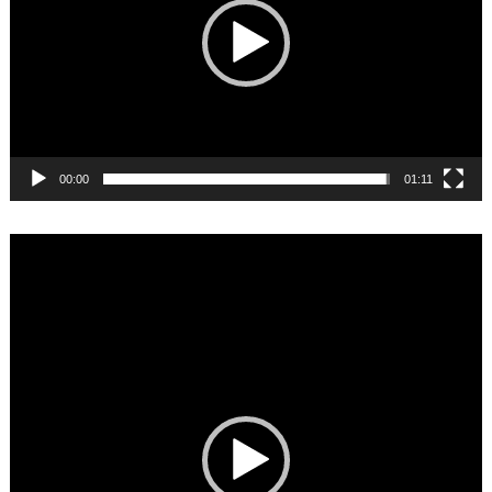
00:00
01:11
Video
Player