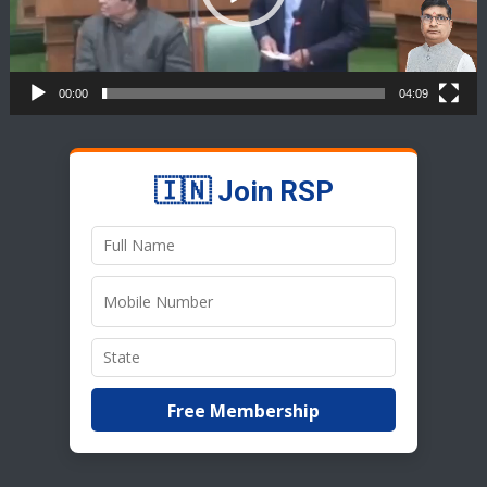
00:00
04:09
🇮🇳 Join RSP
Free Membership