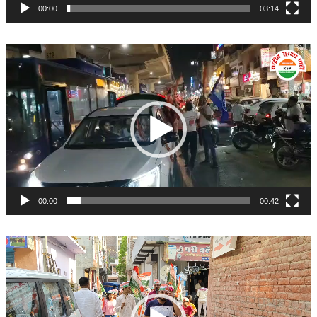
00:00
03:14
Video
Player
00:00
00:42
Video
Player