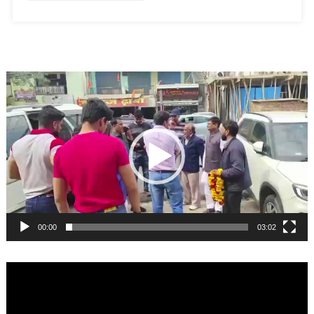
Video
Player
00:00
03:02
Video
Player