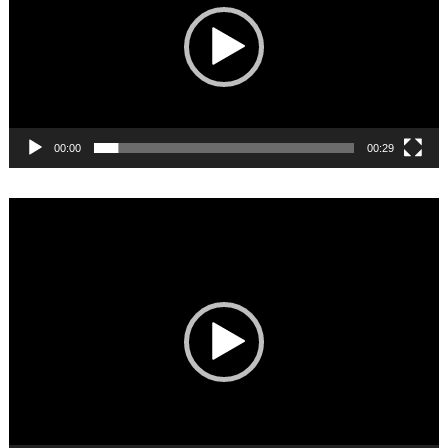
00:00
00:29
Video
Player