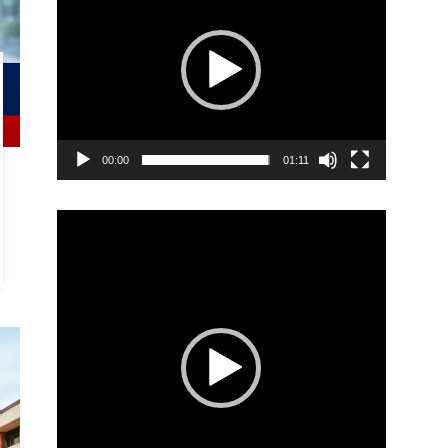
00:00
01:11
Video
Player