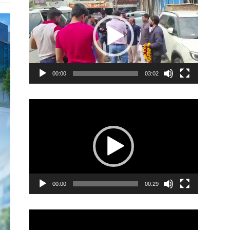
Player
00:00
03:02
Video
Player
00:00
00:29
Video
Player