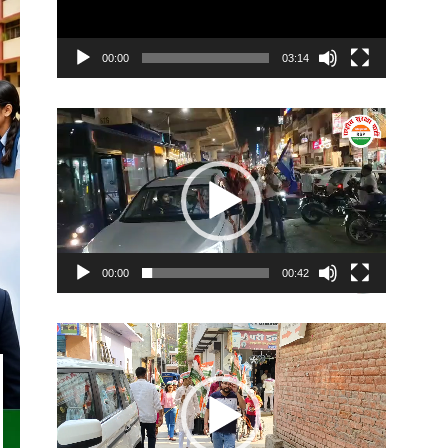
00:00
03:14
Video
Player
00:00
00:42
Video
Player