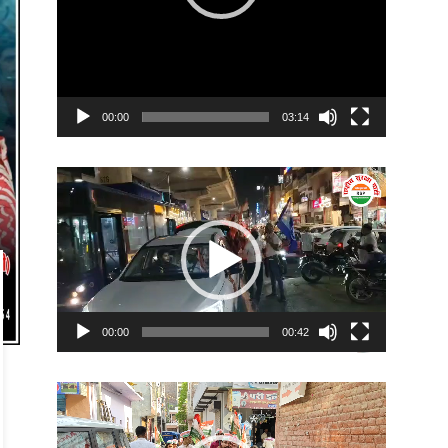
00:00
03:14
Video
Player
00:00
00:42
Video
Player