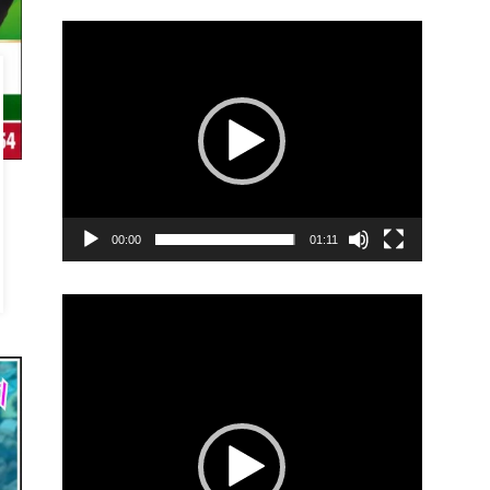
Video
Player
00:00
01:11
Video
Player