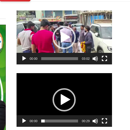
Video
Player
00:00
03:02
Video
Player
00:00
00:29