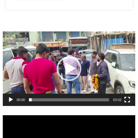
Video
Player
00:00
03:02
Video
Player