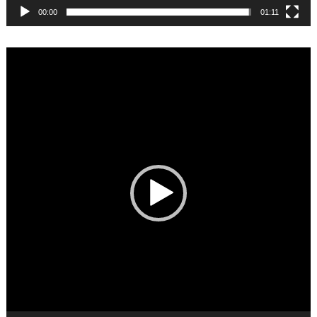
00:00
01:11
Video
Player