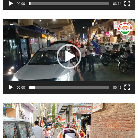
00:00
03:14
Video
Player
00:00
00:42
Video
Player