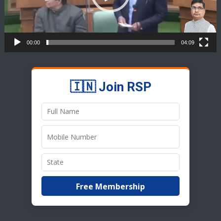
00:00
04:09
🇮🇳 Join RSP
Free Membership