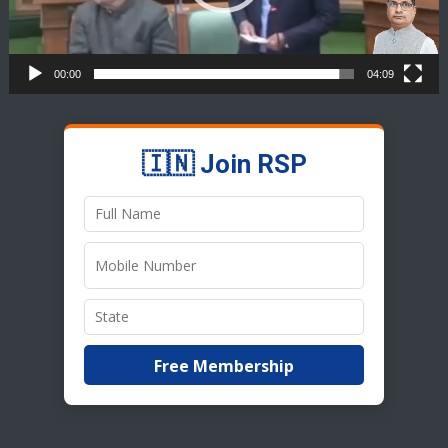
00:00
04:09
🇮🇳 Join RSP
Free Membership