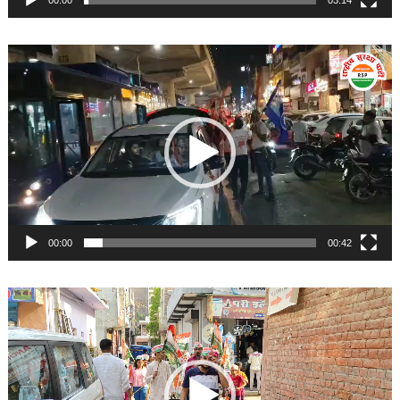
Video
Player
00:00
00:42
Video
Player