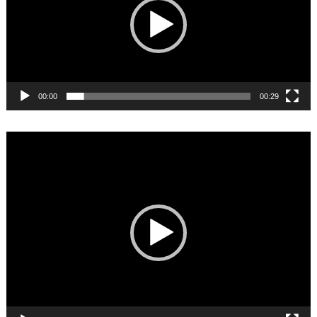
00:00
00:29
Video
Player