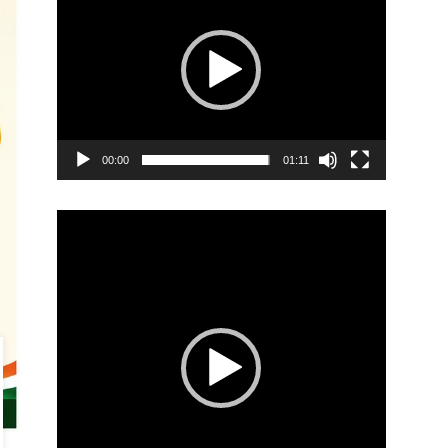
00:00
01:11
Video
Player