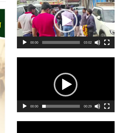
Player
00:00
03:02
Video
Player
00:00
00:29
Video
Player