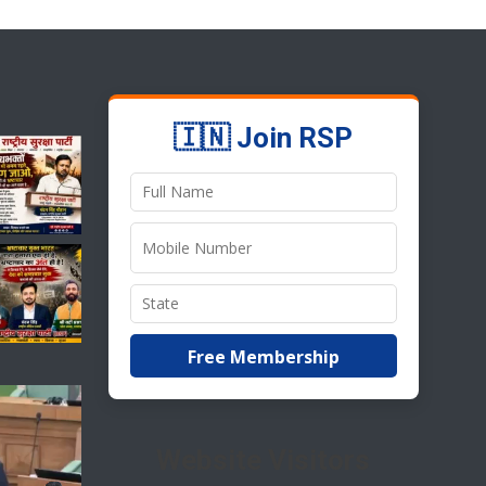
🇮🇳 Join RSP
Free Membership
Website Visitors