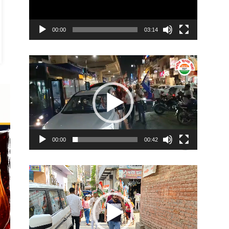
00:00
03:14
Video
Player
00:00
00:42
Video
Player