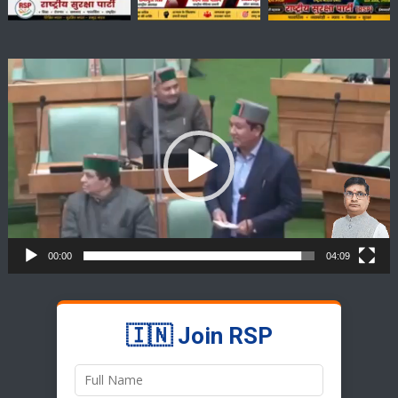
Video
Player
00:00
04:09
🇮🇳 Join RSP