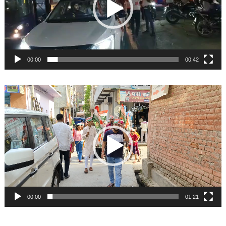
00:00
00:42
Video
Player
00:00
01:21