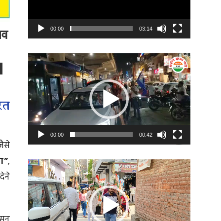
00:00
03:14
ाव
Video
Player
ारत
00:00
00:42
ैसे
ा”
,
Video
ेने
Player
ासन