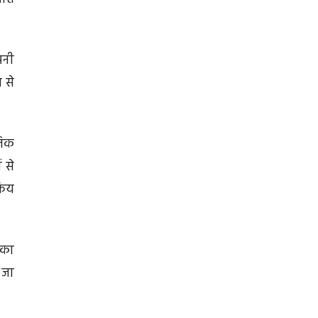
पनी
 से
तिक
 से
रिय
 का
 जा