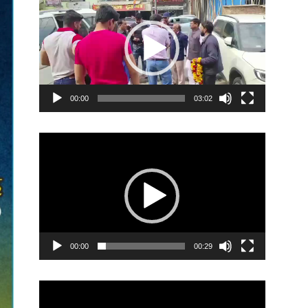
Player
00:00
03:02
Video
Player
00:00
00:29
Video
Player