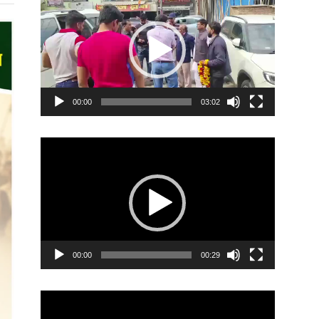
Player
00:00
03:02
Video
Player
00:00
00:29
Video
Player