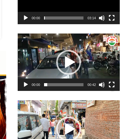
00:00
03:14
Video
Player
00:00
00:42
Video
Player