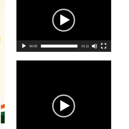
00:00
01:11
Video
Player