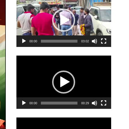
Player
00:00
03:02
Video
Player
00:00
00:29
Video
Player