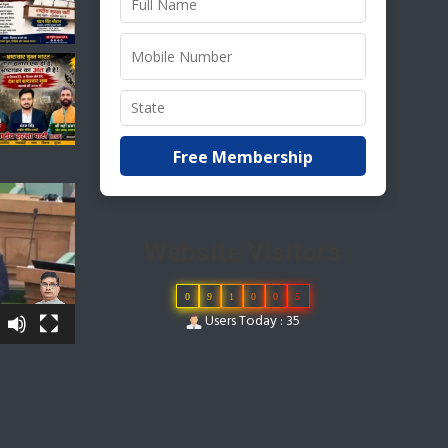
Free Membership
Website Visitors
0
9
1
0
0
5
Users Today : 35