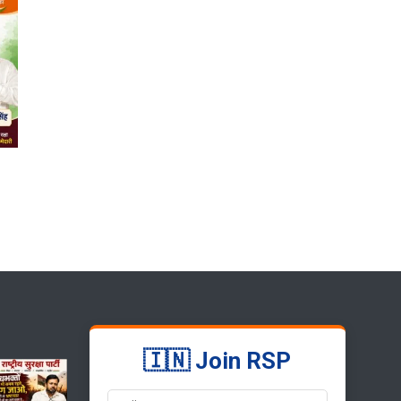
🇮🇳 Join RSP