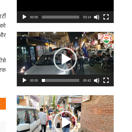
्टी
00:00
03:14
 को
 और
Video
Player
ऐसे
 एक
00:00
00:42
Video
ार्टी
Player