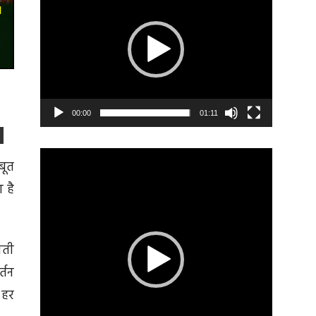
00:00
01:11
Video
बूत
Player
 है
होती
्तन
 हर