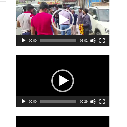
Player
00:00
03:02
Video
Player
00:00
00:29
Video
Player