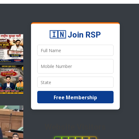
🇮🇳 Join RSP
Free Membership
Website Visitors