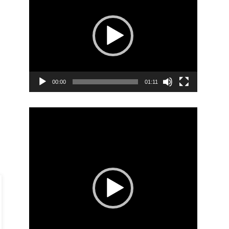
00:00
01:11
Video
Player