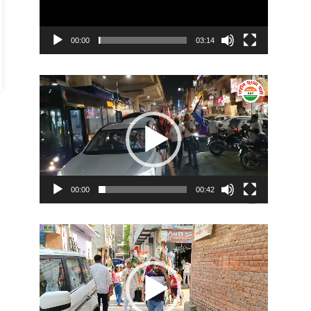
00:00
03:14
Video
Player
00:00
00:42
Video
Player