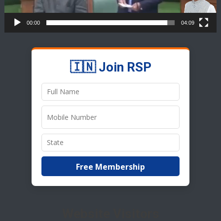
00:00
04:09
🇮🇳 Join RSP
Free Membership
Website Visitors