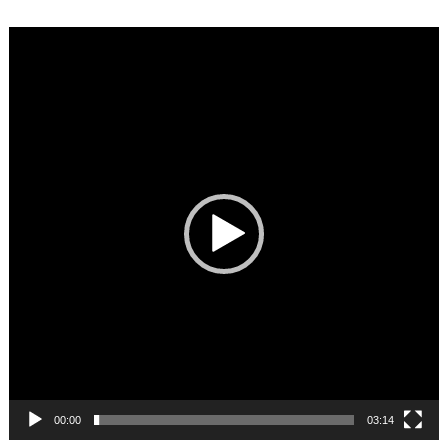
Video
Player
00:00
03:14