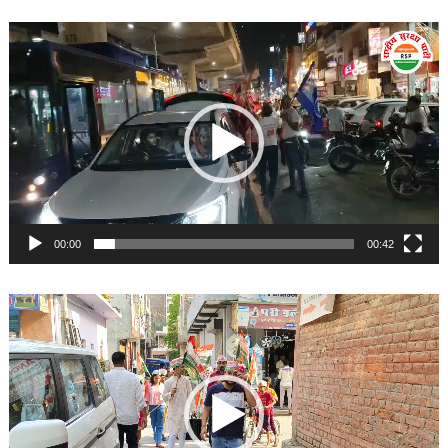
Video
Player
00:00
00:42
Video
Player