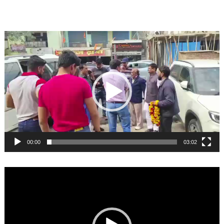
Video
Player
00:00
03:02
Video
Player