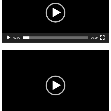
00:00
00:29
Video
Player