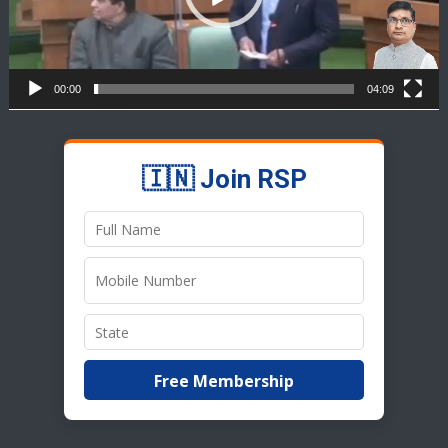
00:00
04:09
🇮🇳 Join RSP
Free Membership