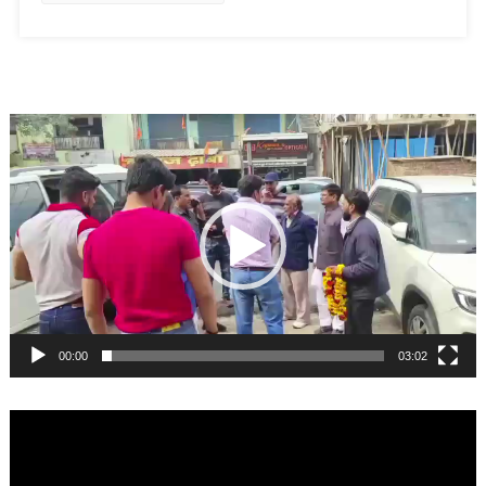
Video
Player
00:00
03:02
Video
Player