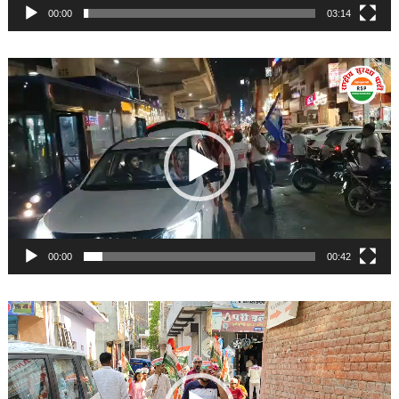
00:00
03:14
Video
Player
00:00
00:42
Video
Player