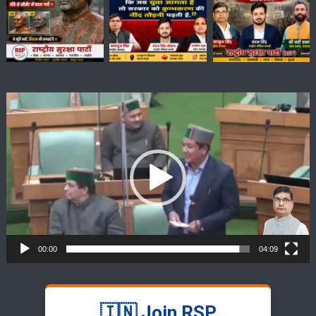
Video
Player
00:00
04:09
🇮🇳 Join RSP