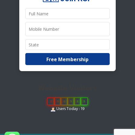
Free Membership
Website Visitors
0
9
0
9
8
9
Users Today : 19