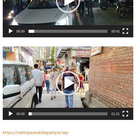
00:00
00:42
Video
Player
00:00
01:21
https://rashtriyasurakshaparty.in/wp-