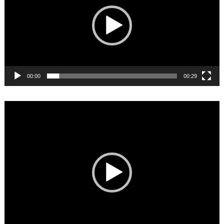
00:00
00:29
Video
Player