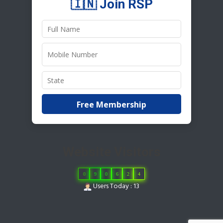
🇮🇳 Join RSP
Free Membership
Website Visitors
0
9
0
6
2
4
Users Today : 13