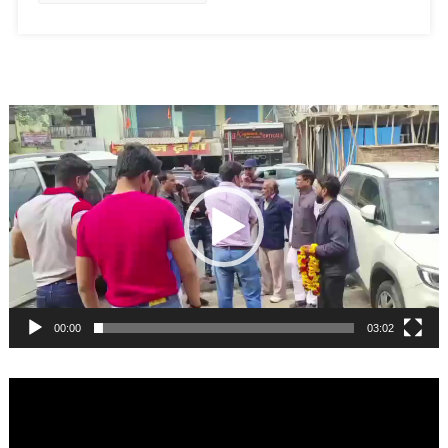
Video
Player
00:00
03:02
Video
Player