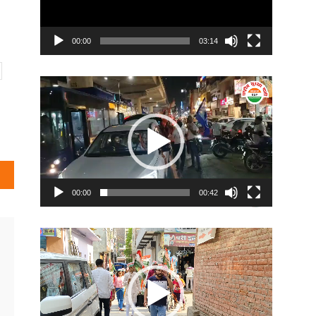
00:00
03:14
Video
Player
00:00
00:42
Video
Player