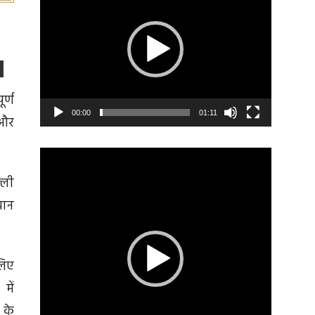
र्ण
00:00
01:11
 और
Video
Player
्ली
यान
।
लिए
में
 के