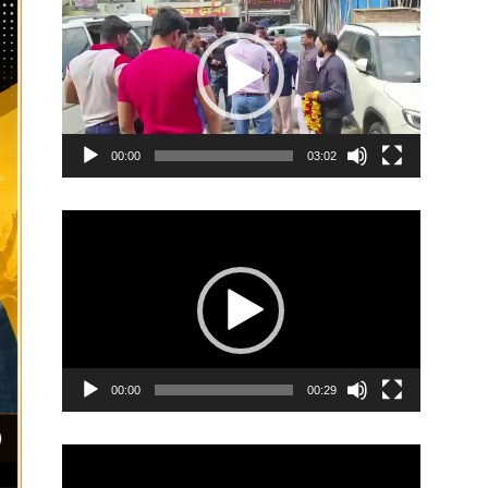
Player
00:00
03:02
Video
Player
00:00
00:29
Video
Player