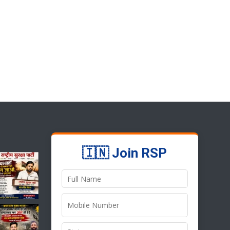
🇮🇳 Join RSP