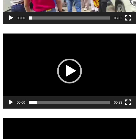
00:00
03:02
Video
Player
00:00
00:29
Video
Player