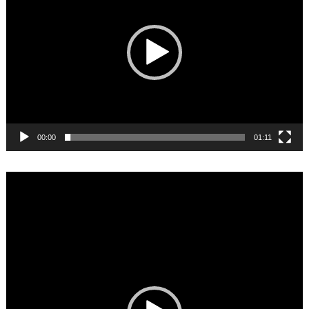
00:00
01:11
Video
Player