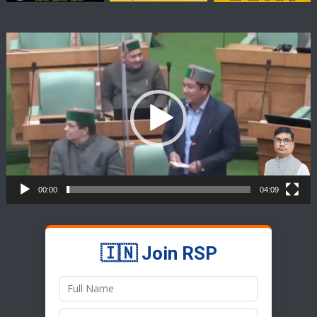
Video
Player
00:00
04:09
🇮🇳 Join RSP