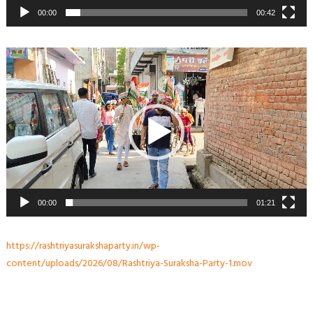
00:00
00:42
Video
Player
00:00
01:21
https://rashtriyasurakshaparty.in/wp-
content/uploads/2026/08/Rashtriya-Suraksha-Party-1.mov