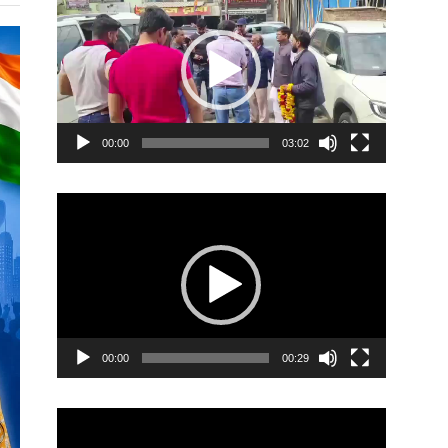
Player
00:00
03:02
Video
Player
00:00
00:29
Video
Player