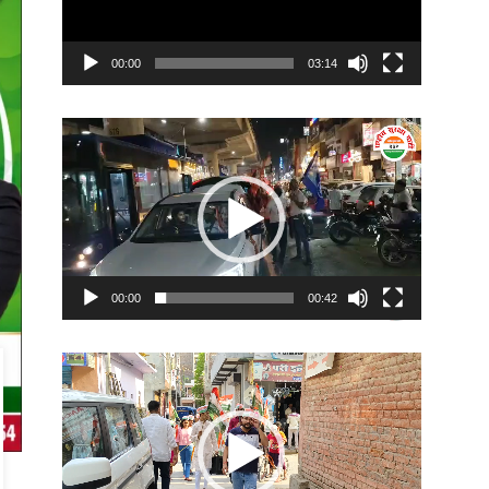
00:00
03:14
Video
Player
00:00
00:42
Video
Player