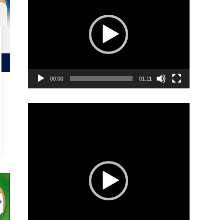
00:00
01:11
Video
Player