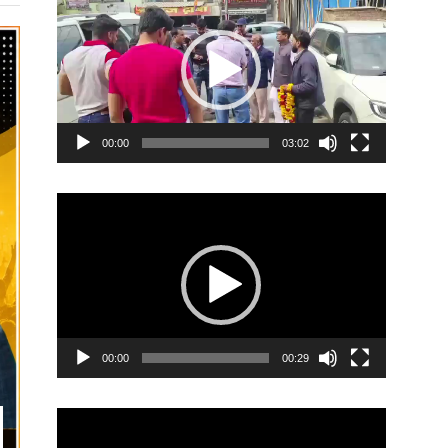
Player
00:00
03:02
Video
Player
00:00
00:29
Video
Player