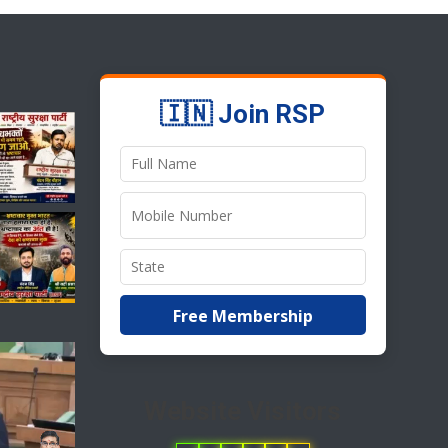
🇮🇳 Join RSP
Free Membership
Website Visitors