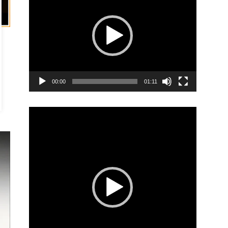
00:00
01:11
Video
Player