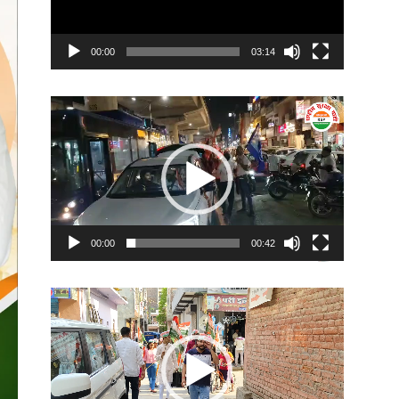
00:00
03:14
Video
Player
00:00
00:42
Video
Player