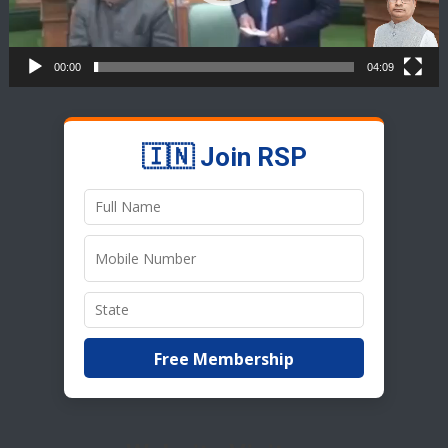
00:00
04:09
🇮🇳 Join RSP
Free Membership