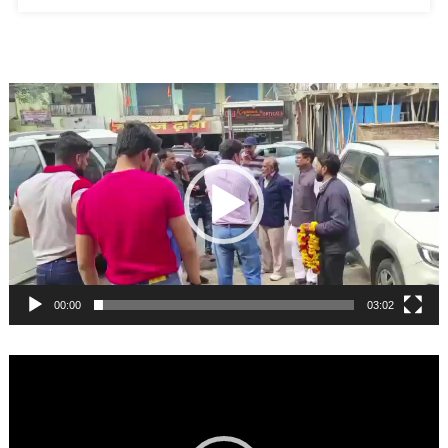
Video
Player
00:00
03:02
Video
Player