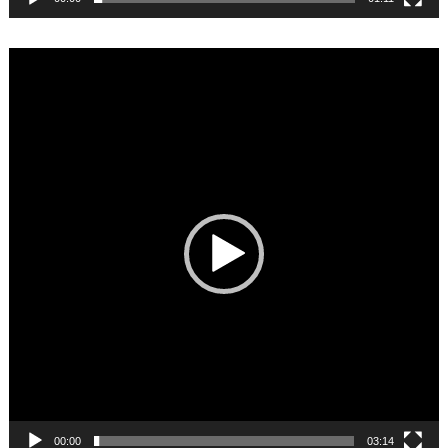
Video
Player
00:00
03:14