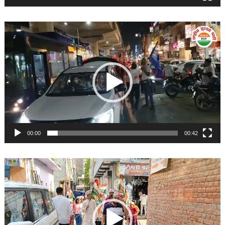
Video
Player
00:00
00:42
Video
Player