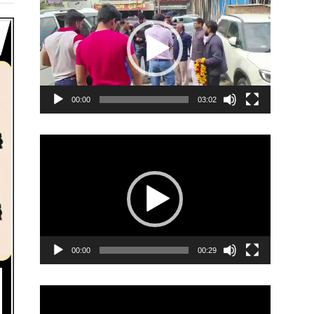
Player
00:00
03:02
Video
Player
00:00
00:29
Video
Player