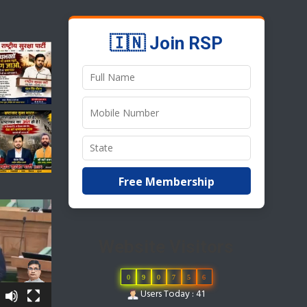
🇮🇳 Join RSP
Free Membership
Website Visitors
0
9
0
7
5
6
Users Today : 41