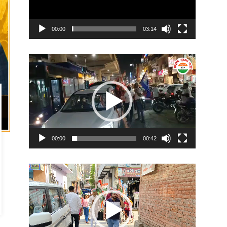
00:00
03:14
Video
Player
00:00
00:42
Video
Player