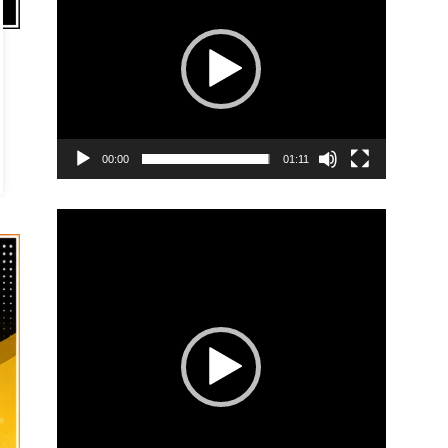
00:00
01:11
Video
Player