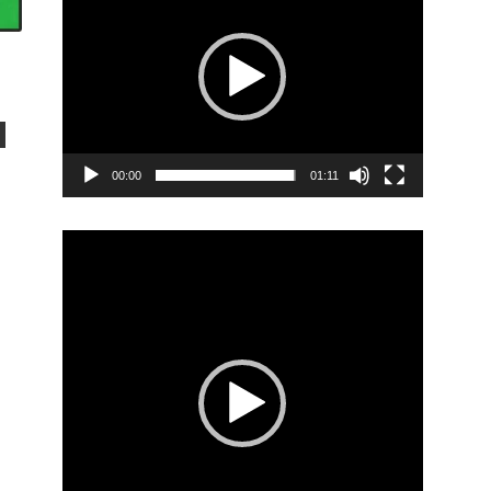
00:00
01:11
Video
Player