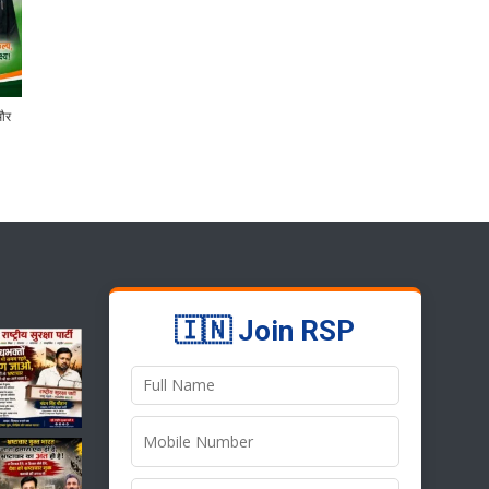
 और
🇮🇳 Join RSP