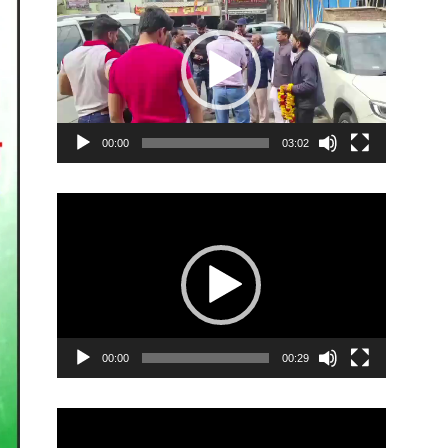
Player
00:00
03:02
Video
Player
00:00
00:29
Video
Player