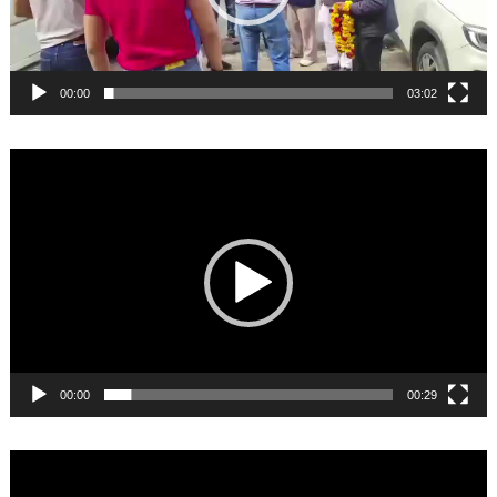
00:00
03:02
Video
Player
00:00
00:29
Video
Player