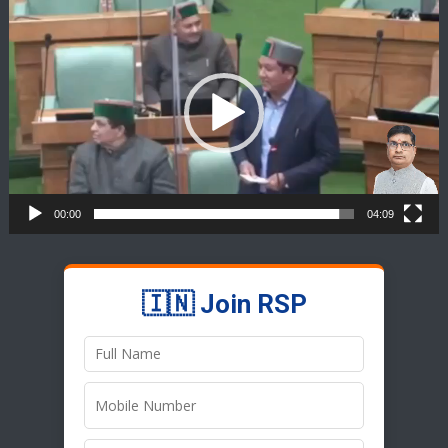
Video
Player
00:00
04:09
🇮🇳 Join RSP