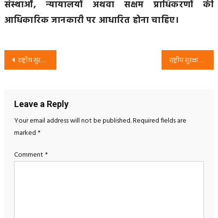
संस्थाओं, न्यायालयों अथवा सक्षम प्राधिकरणों की
आधिकारिक जानकारी पर आधारित होना चाहिए।
Post
राष्ट्रीय सुरक्षा पार्टी (RSP) का अभियान: सुशासन, पारदर्शिता और राजनीतिक जवाबदेही पर जनजागरण
राष्ट्रीय सुरक्षा पार्टी (RSP) का अभियान: पेपर लीक, रोजगार और पारदर्शी भर्ती व्यवस्था पर जनजागरण
navigation
Leave a Reply
Your email address will not be published.
Required fields are
marked
*
Comment
*