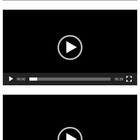
Video
Player
00:00
00:29
Video
Player