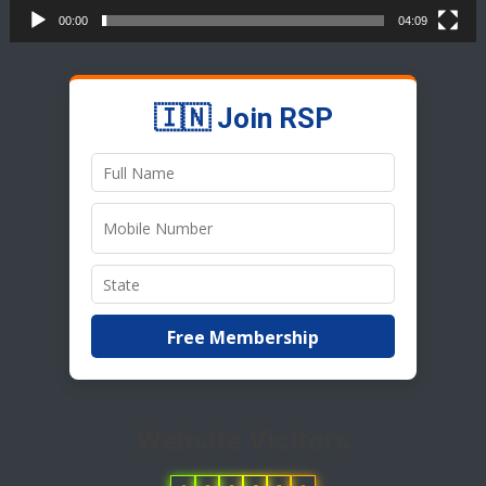
00:00
04:09
🇮🇳 Join RSP
Free Membership
Website Visitors