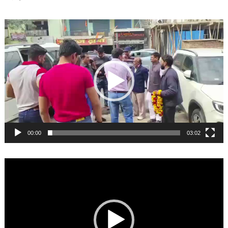
Video
Player
00:00
03:02
Video
Player