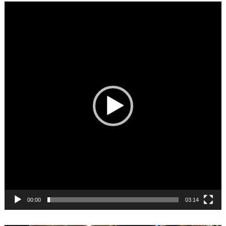
Video
Player
00:00
03:14