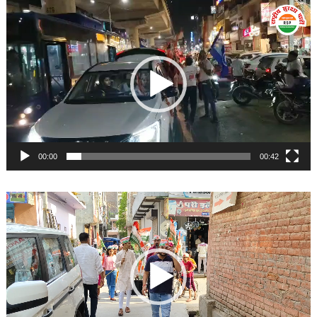
Video
Player
00:00
00:42
Video
Player