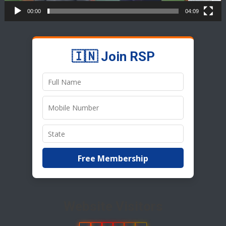
00:00
04:09
🇮🇳 Join RSP
Free Membership
Website Visitors