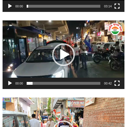
00:00
03:14
Video
Player
00:00
00:42
Video
Player