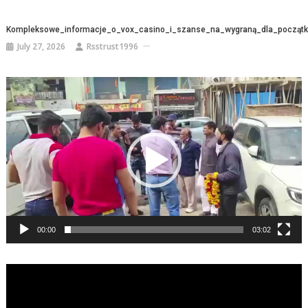
Kompleksowe_informacje_o_vox_casino_i_szanse_na_wygraną_dla_początk
July 27, 2026
Rsstrust1996
Video
Player
00:00
03:02
Video
Player