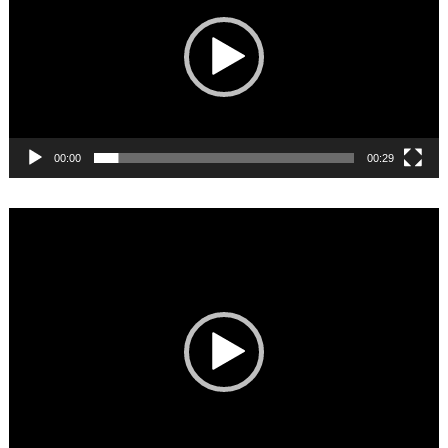
00:00
00:29
Video
Player