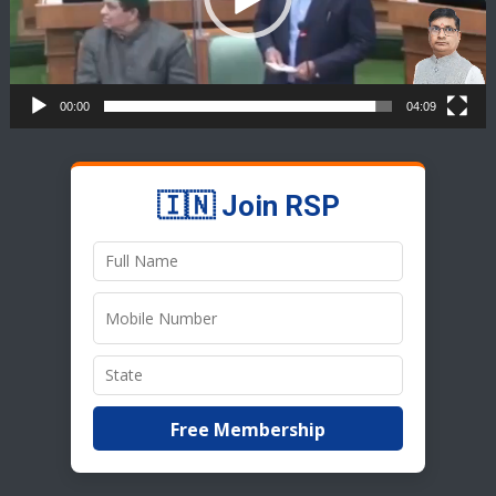
00:00
04:09
🇮🇳 Join RSP
Free Membership