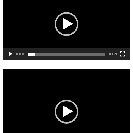
00:00
00:29
Video
Player