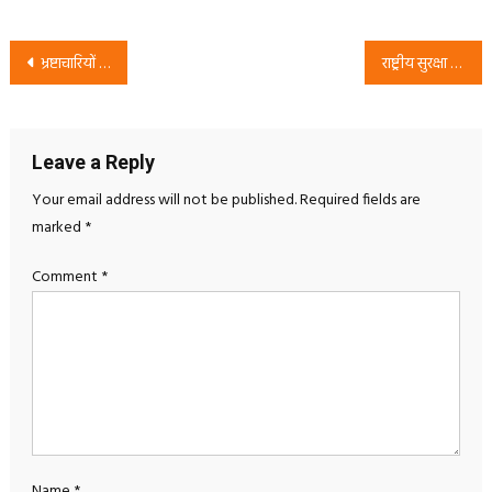
Post
भ्रष्टाचारियों को हटाना है, राष्ट्रीय सुरक्षा पार्टी लाना है | भ्रष्टाचार मुक्त भारत अभियान
राष्ट्रीय सुरक्षा पार्टी (RSP) बिहार सदस्यता अभियान: संतोष शाही का समर्थन और परिवर्तन का आह्वान
navigation
Leave a Reply
Your email address will not be published.
Required fields are
marked
*
Comment
*
Name
*