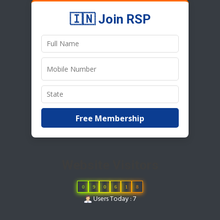
🇮🇳 Join RSP
Free Membership
Website Visitors
0
9
0
6
1
8
Users Today : 7