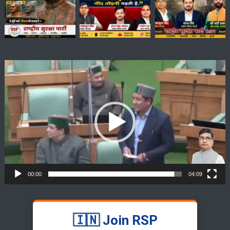
Video
Player
00:00
04:09
🇮🇳 Join RSP