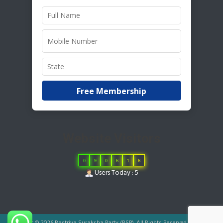
Free Membership
Website Visitors
0
9
0
6
1
6
Users Today : 5
Copyright © 2026 Rastriya Suraksha Party (RSP). All Rights Reserved.
|
Designed