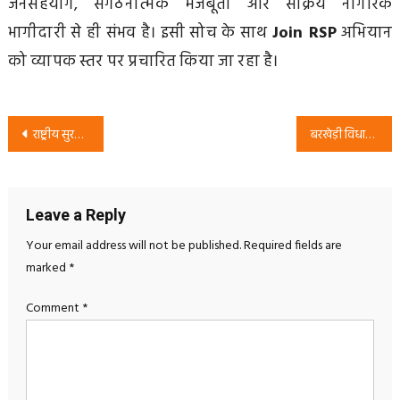
जनसहयोग, संगठनात्मक मजबूती और सक्रिय नागरिक
भागीदारी से ही संभव है। इसी सोच के साथ
Join RSP
अभियान
को व्यापक स्तर पर प्रचारित किया जा रहा है।
Post
राष्ट्रीय सुरक्षा पार्टी (RSP) जॉइन अभियान: देश बचाओ, संगठन से जुड़ो
बरखेड़ी विधानसभा चुनाव 2027: RSP प्रत्याशी राजेश कुमार सदा का शिक्षा, रोजगार और इलाज पर जोर
navigation
Leave a Reply
Your email address will not be published.
Required fields are
marked
*
Comment
*