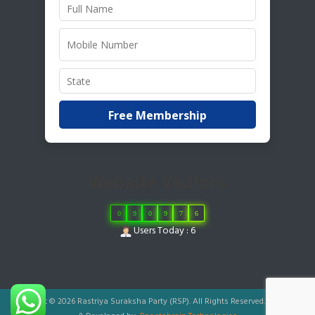
Free Membership
Website Visitors
0
9
0
9
7
6
Users Today : 6
Copyright © 2026 Rastriya Suraksha Party (RSP). All Rights Reserved.
|
Designed