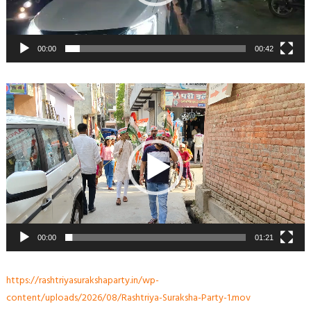
00:00
00:42
Video
Player
00:00
01:21
https://rashtriyasurakshaparty.in/wp-
content/uploads/2026/08/Rashtriya-Suraksha-Party-1.mov