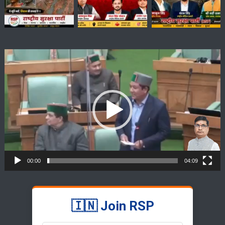
Video
Player
00:00
04:09
🇮🇳 Join RSP