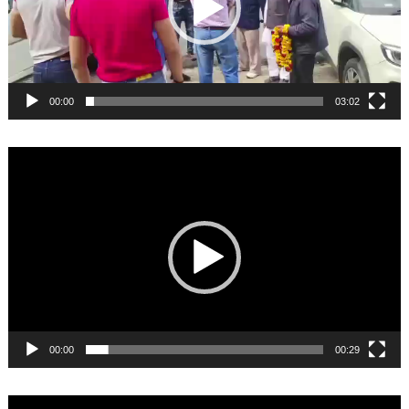
00:00
03:02
Video
Player
00:00
00:29
Video