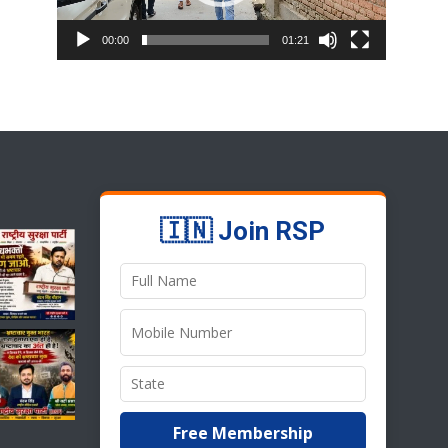
00:00
01:21
🇮🇳 Join RSP
Free Membership