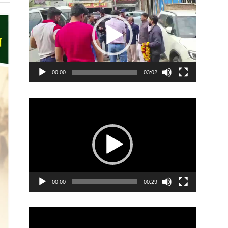
Player
00:00
03:02
Video
Player
00:00
00:29
Video
Player