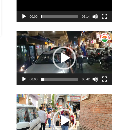
00:00
03:14
Video
Player
00:00
00:42
Video
Player