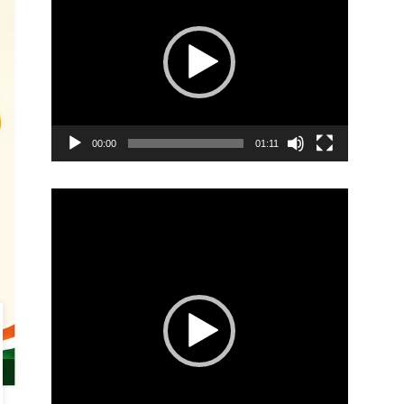
00:00
01:11
Video
Player