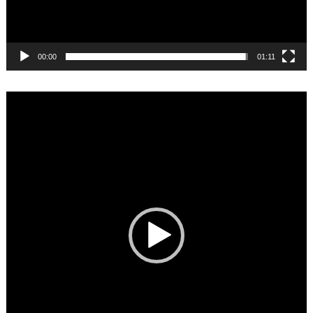
00:00
01:11
Video
Player