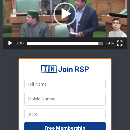
00:00
04:09
🇮🇳 Join RSP
Free Membership