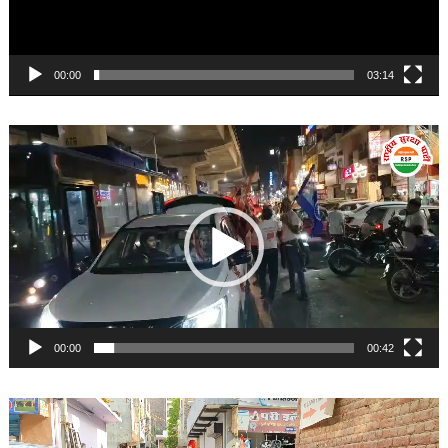
00:00
03:14
Video
Player
00:00
00:42
Video
Player