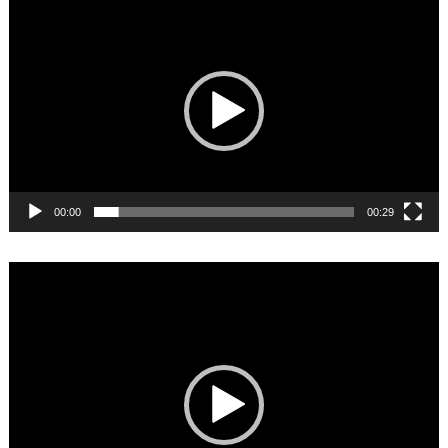
Video
Player
00:00
00:29
Video
Player