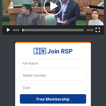
00:00
04:09
🇮🇳 Join RSP
Free Membership