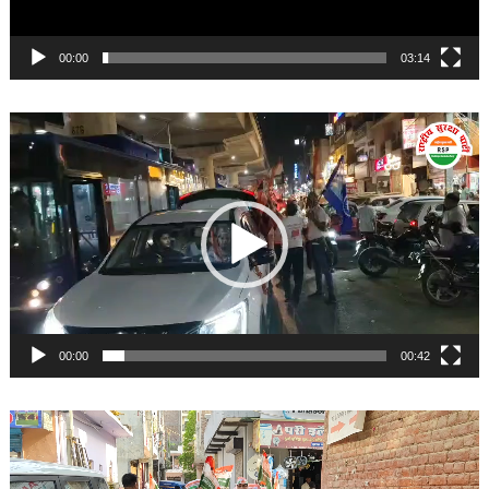
00:00
03:14
Video
Player
00:00
00:42
Video
Player