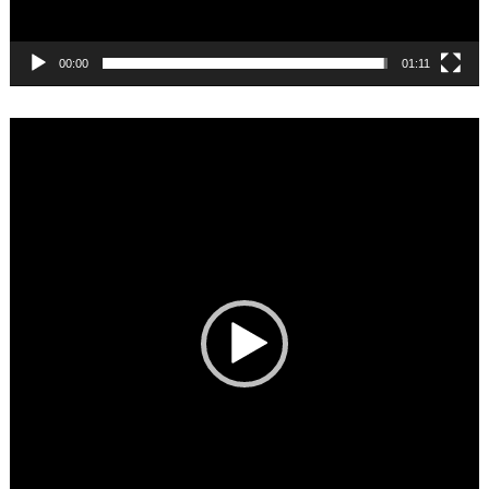
00:00
01:11
Video
Player