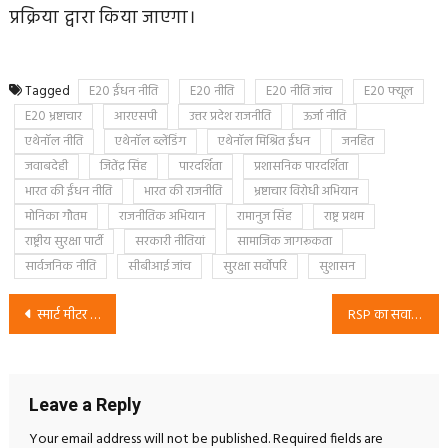
प्रक्रिया द्वारा किया जाएगा।
Tagged
E20 ईंधन नीति
E20 नीति
E20 नीति जांच
E20 फ्यूल
E20 भ्रष्टाचार
आरएसपी
उत्तर प्रदेश राजनीति
ऊर्जा नीति
एथेनॉल नीति
एथेनॉल ब्लेंडिंग
एथेनॉल मिश्रित ईंधन
जनहित
जवाबदेही
जितेंद्र सिंह
पारदर्शिता
प्रशासनिक पारदर्शिता
भारत की ईंधन नीति
भारत की राजनीति
भ्रष्टाचार विरोधी अभियान
मोनिका गौतम
राजनीतिक अभियान
रामानुज सिंह
राष्ट्र प्रथम
राष्ट्रीय सुरक्षा पार्टी
सरकारी नीतियां
सामाजिक जागरूकता
सार्वजनिक नीति
सीबीआई जांच
सुरक्षा सर्वोपरि
सुशासन
Post
स्मार्ट मीटर के नाम पर भ्रष्टाचार? | राष्ट्रीय सुरक्षा पार्टी (RSP) की पारदर्शी जांच और जवाबदेही की मांग
RSP का सवाल: प्राइवेट स्कूल और कॉलेज में मुफ्त शिक्षा कब होगी?
navigation
Leave a Reply
Your email address will not be published.
Required fields are