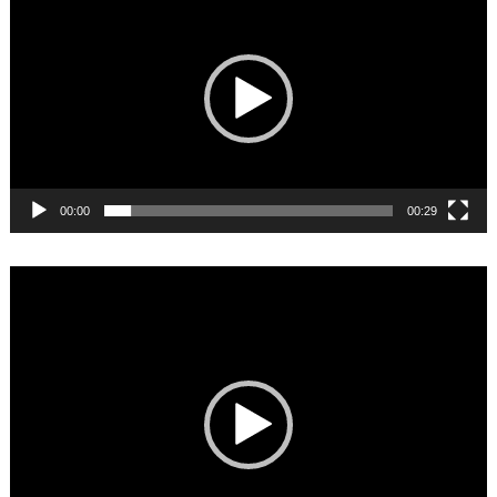
Player
00:00
00:29
Video
Player