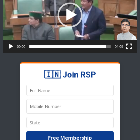
00:00
04:09
🇮🇳 Join RSP
Free Membership