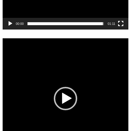
00:00
01:11
Video
Player