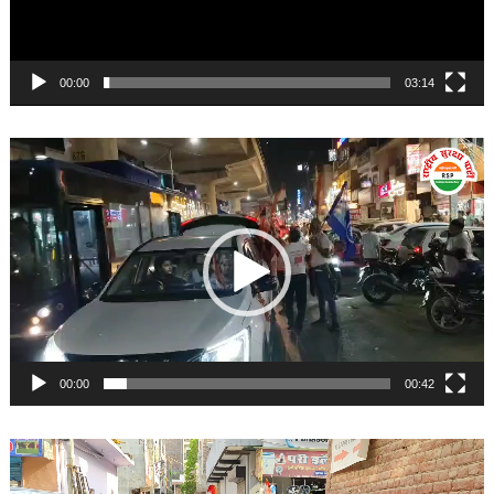
00:00
03:14
Video
Player
00:00
00:42
Video
Player