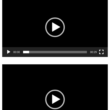
Video
Player
00:00
00:29
Video
Player