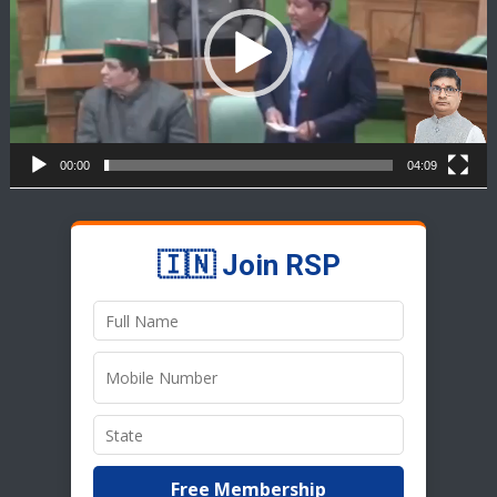
00:00
04:09
🇮🇳 Join RSP
Free Membership