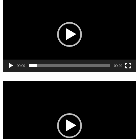
Video
Player
00:00
00:29
Video
Player