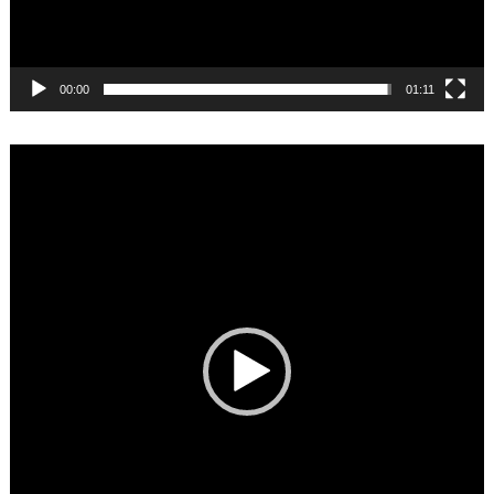
00:00
01:11
Video
Player