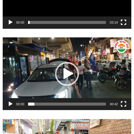
00:00
03:14
Video
Player
00:00
00:42
Video
Player