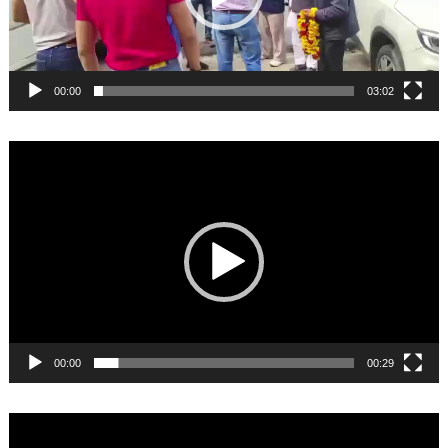
00:00
03:02
Video
Player
00:00
00:29
Video