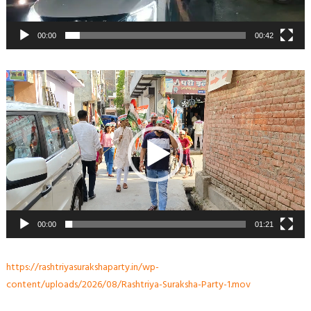
00:00
00:42
Video
Player
00:00
01:21
https://rashtriyasurakshaparty.in/wp-
content/uploads/2026/08/Rashtriya-Suraksha-Party-1.mov