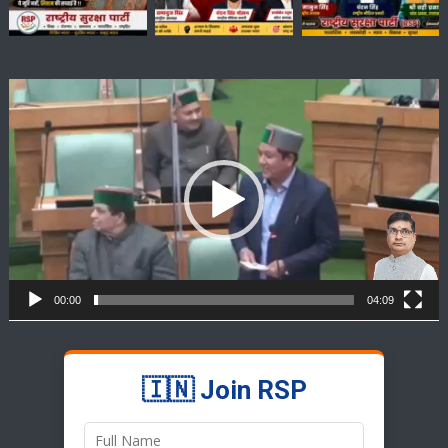
Video
Player
00:00
04:09
🇮🇳 Join RSP