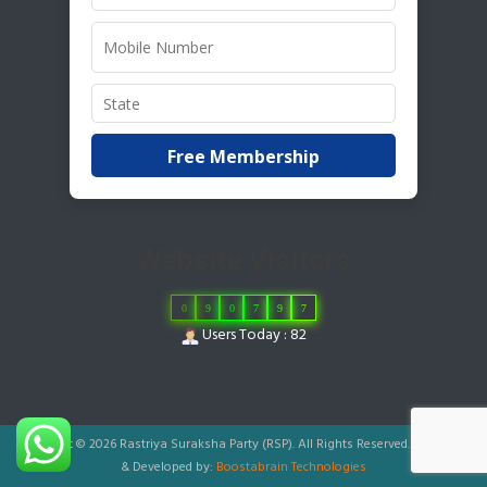
Free Membership
Website Visitors
0
9
0
7
9
7
Users Today : 82
Copyright © 2026 Rastriya Suraksha Party (RSP). All Rights Reserved.
|
Designed
& Developed by:
Boostabrain Technologies