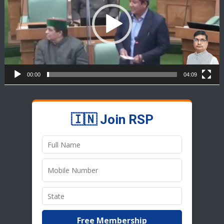
00:00
04:09
🇮🇳 Join RSP
Free Membership