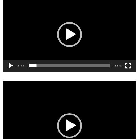
Video
Player
00:00
00:29
Video
Player