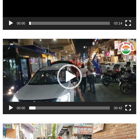
00:00
03:14
Video
Player
00:00
00:42
Video
Player