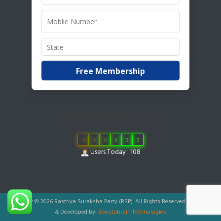
Free Membership
Website Visitors
0
9
0
8
2
3
Users Today : 108
Copyright © 2026 Rastriya Suraksha Party (RSP). All Rights Reserved.
|
Designed
& Developed by:
Boostabrain Technologies