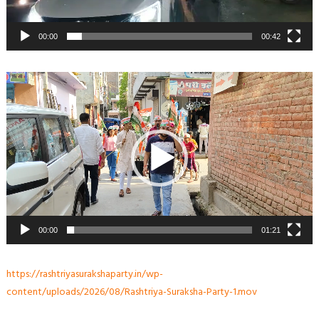
00:00
00:42
Video
Player
00:00
01:21
https://rashtriyasurakshaparty.in/wp-
content/uploads/2026/08/Rashtriya-Suraksha-Party-1.mov