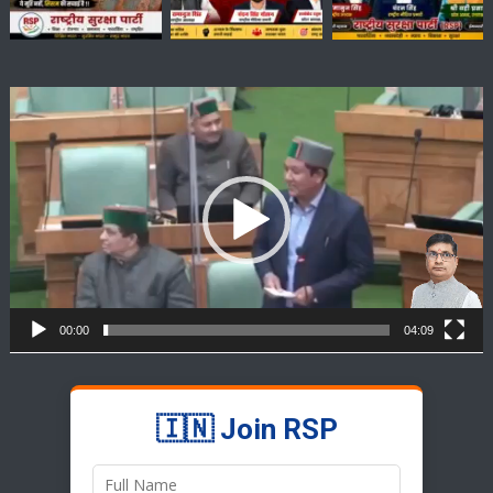
Video
Player
00:00
04:09
🇮🇳 Join RSP