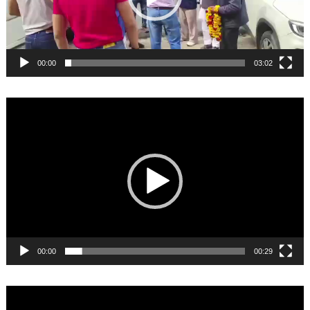
00:00
03:02
Video
Player
00:00
00:29
Video